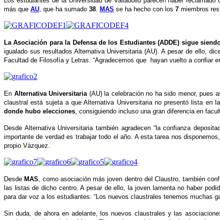
Los estudiantes de la Universidad de Valladolid parecen haber reclamado
más que
AU
, que ha sumado
38
.
MAS
se ha hecho con los
7
miembros res
La Asociación para la Defensa de los Estudiantes (ADDE) sigue siend
igualado sus resultados Alternativa Universitaria (AU). A pesar de ello, d
Facultad de Filosofía y Letras. “Agradecemos que hayan vuelto a confiar e
En
Alternativa Universitaria
(AU) la celebración no ha sido menor, pues a
claustral está sujeta a que Alternativa Universitaria no presentó lista 
donde hubo elecciones
, consiguiendo incluso una gran diferencia en facu
Desde Alternativa Universitaria también agradecen “la confianza deposi
importante de verdad es trabajar todo el año. A esta tarea nos disponemo
propio Vázquez.
Desde
MAS
, como asociación más joven dentro del Claustro, también conf
las listas de dicho centro. A pesar de ello, la joven lamenta no haber po
para dar voz a los estudiantes: “Los nuevos claustrales tenemos muchas ga
Sin duda, de ahora en adelante, los nuevos claustrales y las asociaciones