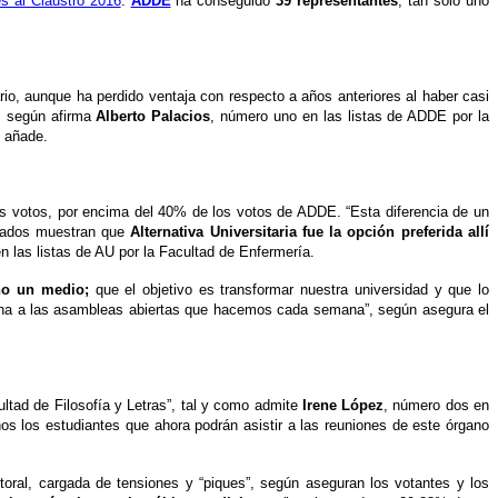
s al Claustro 2016
.
ADDE
ha conseguido
39 representantes
, tan sólo uno
rio, aunque ha perdido ventaja con respecto a años anteriores al haber casi
”, según afirma
Alberto Palacios
, número uno en las listas de ADDE por la
, añade.
s votos, por encima del 40% de los votos de ADDE. “Esta diferencia de un
ultados muestran que
Alternativa Universitaria fue la opción preferida allí
 las listas de AU por la Facultad de Enfermería.
ino un medio;
que el objetivo es transformar nuestra universidad y que lo
e una a las asambleas abiertas que hacemos cada semana”, según asegura el
ltad de Filosofía y Letras”, tal y como admite
Irene López
, número dos en
os los estudiantes que ahora podrán asistir a las reuniones de este órgano
ctoral, cargada de tensiones y “piques”, según aseguran los votantes y los