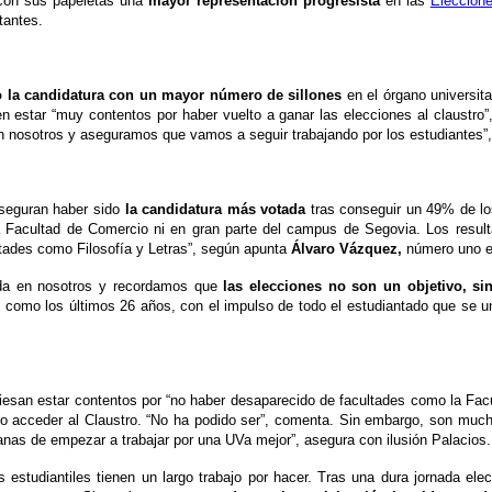
 con sus papeletas una
mayor representación progresista
en las
Eleccione
tantes.
o la candidatura con un mayor número de sillones
en el órgano universita
icen estar “muy contentos por haber vuelto a ganar las elecciones al claustro
n nosotros y aseguramos que vamos a seguir trabajando por los estudiantes”
seguran haber sido
la candidatura más votada
tras conseguir un 49% de lo
en la Facultad de Comercio ni en gran parte del campus de Segovia. Los res
ltades como Filosofía y Letras”, según apunta
Álvaro Vázquez,
número uno en
tada en nosotros y recordamos que
las elecciones no son un objetivo, s
s, como los últimos 26 años, con el impulso de todo el estudiantado que s
iesan estar contentos por “no haber desaparecido de facultades como la Facu
dido acceder al Claustro. “No ha podido ser”, comenta. Sin embargo, son much
nas de empezar a trabajar por una UVa mejor”, asegura con ilusión Palacios.
 estudiantiles tienen un largo trabajo por hacer. Tras una dura jornada ele