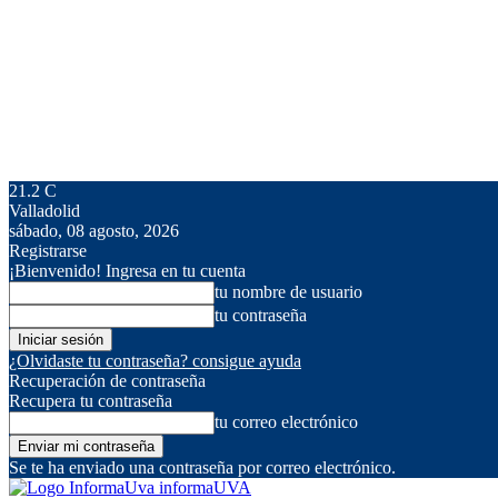
21.2
C
Valladolid
sábado, 08 agosto, 2026
Registrarse
¡Bienvenido! Ingresa en tu cuenta
tu nombre de usuario
tu contraseña
¿Olvidaste tu contraseña? consigue ayuda
Recuperación de contraseña
Recupera tu contraseña
tu correo electrónico
Se te ha enviado una contraseña por correo electrónico.
informaUVA