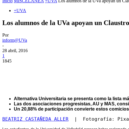
Inicio
MISCELÁNEA
+UVA
Los alumnos de la UVa apoyan un Clau
+UVA
Los alumnos de la UVa apoyan un Claustro
Por
inform@UVa
-
28 abril, 2016
1
1845
Alternativa Universitaria se presenta como la list
Las dos asociaciones progresistas, AU y MAS, consig
Un 20,88% de participación convierte estos comicios
BEATRIZ CASTAÑEDA ALLER
  |  Fotografía: Pixa