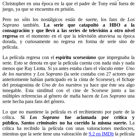
Christopher en una época en la que el padre de Tony está fuera de
juego, ya que se encuentra en prisión.
Pero no sólo los nostálgicos están de suerte, los fans de
Los
Soprano
también.
La serie que catapultó a HBO a la
consagración y que llevó a las series de televisión a otro nivel
regresa
en el momento en el que la televisión atraviesa su época
dorada, y curiosamente no regresa en forma de serie sino de
película.
La película regresa con el
espíritu
scorsesiano
que impregnaba la
serie. Esto se denota en que la película cuenta con nada más y nada
menos que Ray Liotta. Si ya antes estaba claro el vínculo entre
Uno
de los nuestros
y
Los Soprano
(la serie contaba con 27 actores que
anteriormente habían participado en la cinta de Scorsese), el fichaje
del protagonista de
Uno de los nuestros
ya hace que éste sea algo
innegable. Esta similitud con el cine de Scorsese junto a las
múltiples referencias al género de mafia hacen de
Los Soprano
una
serie hecha para fans del género.
Lo que no mantiene la película es el recibimiento por parte de la
crítica.
Si
Los Soprano
fue aclamada por crítica y
público,
Santos criminales
no ha corrido la misma suerte.
La
crítica ha recibido la película con unas valoraciones mediocres,
mientras que la serie tiene una valoración de
9.2 en IMDb
la película