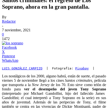
Santos criminales: el regreso de Los
Soprano, ahora en la gran pantalla.
By
Redactor
-
7 noviembre, 2021
0
1472
Facebook
X
Pinterest
WhatsApp
LUIS GONZÁLEZ CARPIZO
  |  Fotografía: 
Pixabay
  |
Los nostálgicos de los 2000, alguno habrá, están de suerte, el pasado
viernes 5 de noviembre llegó a los cines
Santos
criminales
,
película
que transporta a la
New Jersey
de los 70. Esto sirve como telón de
fondo para
ver el desempeño del joven Tony Soprano
(interpretado por Michael Gandolfini, hijo del fallecido James
Gandolfini; el cual interpretó a Tony Soprano en la serie) en sus
años de juventud. Además de las peripecias de Tony, el filme
también se centra en las vivencias de Dickie Montisanti, padre de