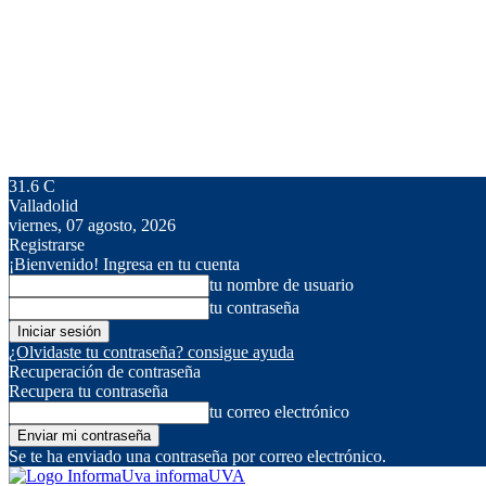
31.6
C
Valladolid
viernes, 07 agosto, 2026
Registrarse
¡Bienvenido! Ingresa en tu cuenta
tu nombre de usuario
tu contraseña
¿Olvidaste tu contraseña? consigue ayuda
Recuperación de contraseña
Recupera tu contraseña
tu correo electrónico
Se te ha enviado una contraseña por correo electrónico.
informaUVA