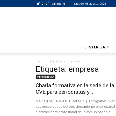
C
21.2
sábado, 08 agosto, 2026
Valladolid
TE INTERESA
Inicio
Etiquetas
Empresa
Etiqueta: empresa
PERIODISMO
Charla formativa en la sede de la
CVE para periodistas y...
MARÍA JESÚS PARIENTE JIMÉNEZ | Fotografía: Pixa
Las necesidades del posicionamiento empresarial 
el tratamiento profesional de la comunicación a