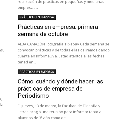
realización de prácticas en pequeñas y medianas
empresas...
PRÁCTICAS EN EMPRESA
Prácticas en empresa: primera
semana de octubre
ALBA CAMAZÓN Fotografía: Pixabay Cada semana se
as,
convocan prácticas y de todas ellas os iremos dando
cuenta en InformaUVa. Estad atentos a las fechas,
tened en...
PRÁCTICAS EN EMPRESA
Cómo, cuándo y dónde hacer las
prácticas de empresa de
Periodismo
a,
 la
El jueves, 13 de marzo, la Facultad de Filosofía y
Letras acogió una reunión para informar tanto a
alumnos de 3º año como de...