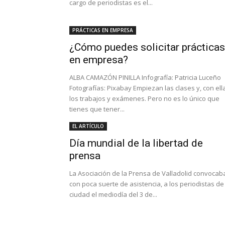
cargo de periodistas es el...
PRÁCTICAS EN EMPRESA
¿Cómo puedes solicitar prácticas
en empresa?
ALBA CAMAZÓN PINILLA Infografía: Patricia Luceño
Fotografías: Pixabay Empiezan las clases y, con ell
los trabajos y exámenes. Pero no es lo único que
tienes que tener...
EL ARTÍCULO
Día mundial de la libertad de
prensa
La Asociación de la Prensa de Valladolid convocab
con poca suerte de asistencia, a los periodistas de
ciudad el mediodía del 3 de...