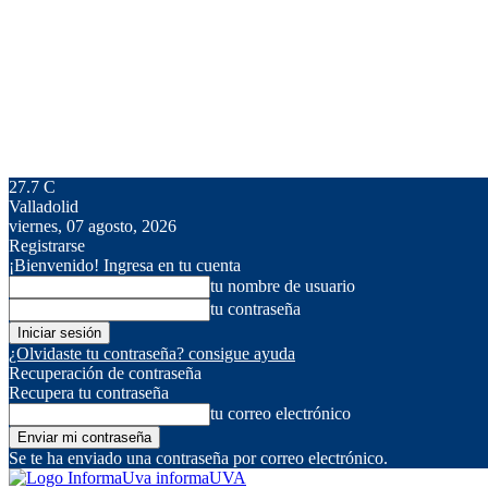
27.7
C
Valladolid
viernes, 07 agosto, 2026
Registrarse
¡Bienvenido! Ingresa en tu cuenta
tu nombre de usuario
tu contraseña
¿Olvidaste tu contraseña? consigue ayuda
Recuperación de contraseña
Recupera tu contraseña
tu correo electrónico
Se te ha enviado una contraseña por correo electrónico.
informaUVA