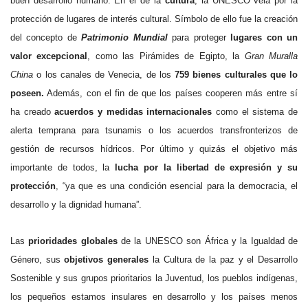
buen desarrollo humano. En el de la
cultura
, la UNESCO vela por la
protección de lugares de interés cultural. Símbolo de ello fue la creación
del concepto de
Patrimonio Mundial
para proteger
lugares con un
valor excepcional
, como las Pirámides de Egipto, la
Gran Muralla
China
o los canales de Venecia, de los
759 bienes culturales que lo
poseen.
Además, con el fin de que los países cooperen más entre sí
ha creado
acuerdos y medidas internacionales
como el sistema de
alerta temprana para tsunamis o los acuerdos transfronterizos de
gestión de recursos hídricos. Por último y quizás el objetivo más
importante de todos, la
lucha por la libertad de expresión y su
protección
, “ya que es una condición esencial para la democracia, el
desarrollo y la dignidad humana”.
Las
prioridades globales
de la UNESCO son África y la Igualdad de
Género, sus
objetivos generales
la Cultura de la paz y el Desarrollo
Sostenible y sus grupos prioritarios la Juventud, los pueblos indígenas,
los pequeños estamos insulares en desarrollo y los países menos