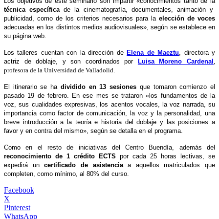
Los objetivos de este seminario son impartir «conocimientos tanto de la
técnica específica
de la cinematografía, documentales, animación y
publicidad, como de los criterios necesarios para la
elección de voces
adecuadas en los distintos medios audiovisuales», según se establece en
su página web.
Los talleres cuentan con la dirección de
Elena de Maeztu
, directora y
actriz de doblaje, y son coordinados por
Luisa Moreno Cardenal
,
profesora de la Universidad de Valladolid
.
El itinerario se ha
dividido en 13 sesiones
que tomaron comienzo el
pasado 19 de febrero. En ese mes se trataron
«los fundamentos de la
voz, sus cualidades expresivas, los acentos vocales, la voz narrada, su
importancia como factor de comunicación, la voz y la personalidad, una
breve introducción a la teoría e historia del doblaje y las posiciones a
favor y en contra del mismo», según se detalla en el programa.
Como en el resto de iniciativas del Centro Buendía, además del
reconocimiento de 1 crédito ECTS
por cada 25 horas lectivas, se
expedirá un
certificado de asistencia
a aquellos matriculados que
completen, como mínimo, al 80% del curso.
Facebook
X
Pinterest
WhatsApp