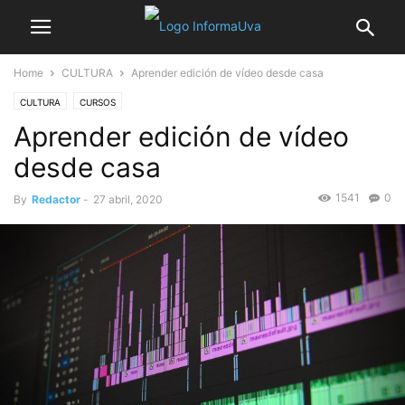
Home
CULTURA
Aprender edición de vídeo desde casa
CULTURA
CURSOS
Aprender edición de vídeo
desde casa
1541
0
By
Redactor
-
27 abril, 2020