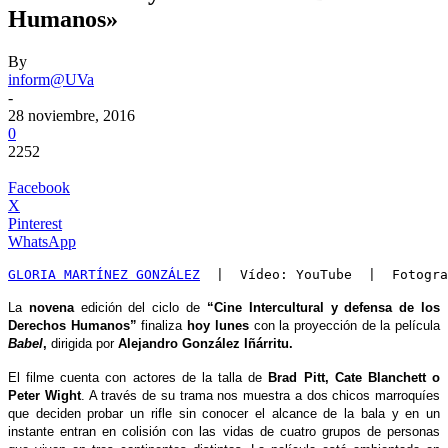
Humanos»
By
inform@UVa
-
28 noviembre, 2016
0
2252
Facebook
X
Pinterest
WhatsApp
GLORIA MARTÍNEZ GONZÁLEZ
  |  Vídeo: YouTube  |  Fotogra
La
novena
edición del ciclo de
“Cine Intercultural y defensa de los
Derechos Humanos”
finaliza
hoy lunes
con la proyección de la película
Babel
,
dirigida por
Alejandro González Iñárritu.
El filme cuenta con actores de la talla de
Brad Pitt, Cate Blanchett o
Peter Wight
. A través de su trama nos muestra a dos chicos marroquíes
que deciden probar un rifle sin conocer el alcance de la bala y en un
instante entran en colisión con las vidas de cuatro grupos de personas