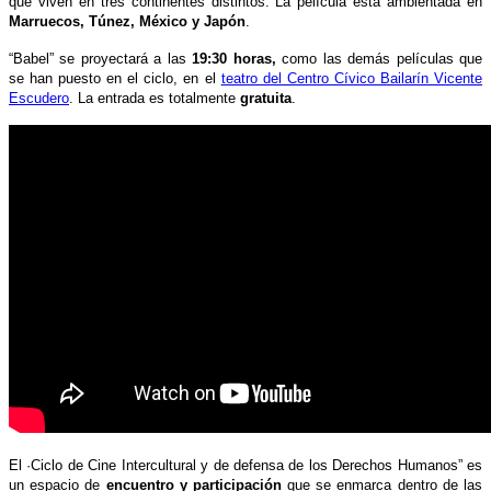
que viven en tres continentes distintos. La película está ambientada en
Marruecos, Túnez, México y Japón
.
“Babel” se proyectará a las
19:30 horas,
como las demás películas que
se han puesto en el ciclo, en el
teatro del Centro Cívico Bailarín Vicente
Escudero
. La entrada es totalmente
gratuita
.
El ·Ciclo de Cine Intercultural y de defensa de los Derechos Humanos” es
un espacio de
encuentro y participación
que se enmarca dentro de las