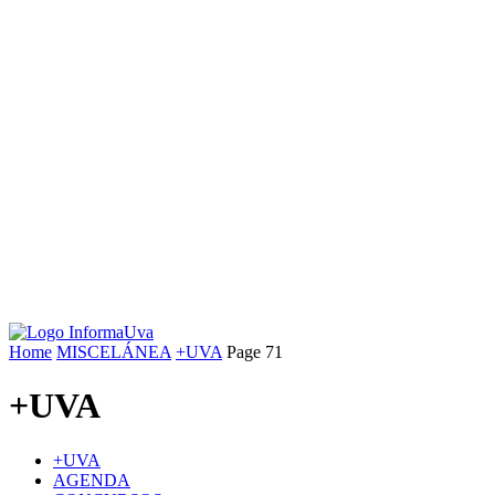
Home
MISCELÁNEA
+UVA
Page 71
+UVA
+UVA
AGENDA