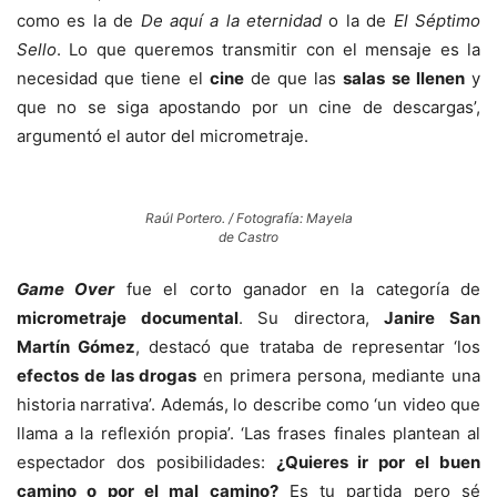
como es la de
De aquí a la eternidad
o la de
El Séptimo
Sello
. Lo que queremos transmitir con el mensaje es la
necesidad que tiene el
cine
de que las
salas se llenen
y
que no se siga apostando por un cine de descargas’,
argumentó el autor del micrometraje.
Raúl Portero. / Fotografía: Mayela
de Castro
Game Over
fue el corto ganador en la categoría de
micrometraje documental
. Su directora,
Janir
e
San
Martín Gómez
,
destacó que trataba de representar ‘
los
efectos de las drogas
en primera persona, mediante una
historia narrativa’. Además, lo describe
como ‘
un video que
llama a la reflexión propia’. ‘
L
as frases finales plantean al
espectador dos posibilidades:
¿Q
uieres ir por el buen
camino o por el mal camino?
E
s tu partida pero s
é