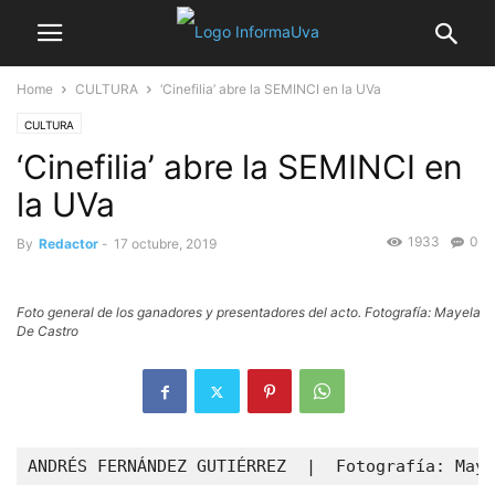
Home
CULTURA
‘Cinefilia’ abre la SEMINCI en la UVa
CULTURA
‘Cinefilia’ abre la SEMINCI en
la UVa
1933
0
By
Redactor
-
17 octubre, 2019
Foto general de los ganadores y presentadores del acto. Fotografía: Mayela
De Castro
ANDRÉS FERNÁNDEZ GUTIÉRREZ  |  Fotografía: Maye