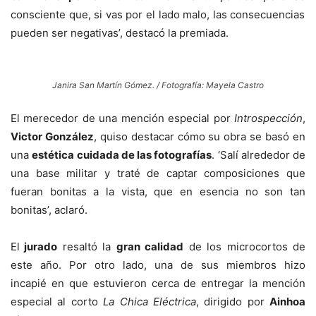
consciente que, si vas por el lado malo, las consecuencias
pueden ser negativas’,
destacó la premiada.
Janira San Martín Gómez. / Fotografía: Mayela Castro
El
merecedor de una mención especial por
Introspección
,
Victor González
,
quiso destacar
cómo su obra se basó en
una
estética cuidada de las fotografías
.
‘Salí alrededor de
una base militar y traté de captar composiciones que
fueran bonitas a la vista, que en esencia no son tan
bonitas’, a
claró.
El
jurado
resaltó
la
gran calidad
de los microcortos de
este año. Por otro lado, una
de sus miembros hizo
incapié
en que estuvieron cerca de entregar la mención
especial al corto
La
C
hica
E
léctrica
,
dirigido por
Ainhoa