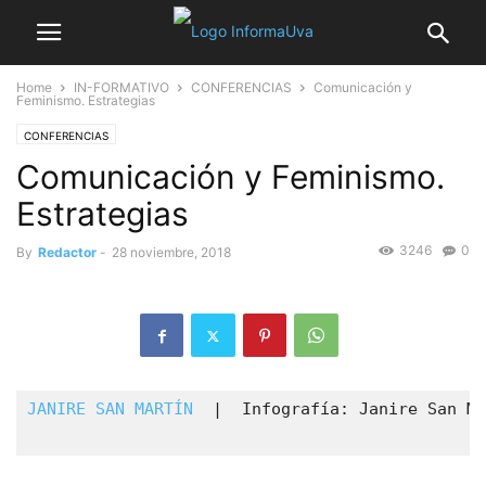
Home
IN-FORMATIVO
CONFERENCIAS
Comunicación y
Feminismo. Estrategias
CONFERENCIAS
Comunicación y Feminismo.
Estrategias
3246
0
By
Redactor
-
28 noviembre, 2018
JANIRE SAN MARTÍN
  |  Infografía: Janire San Ma