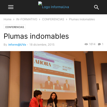
Home
IN-FORMATIVO
CONFERENCIAS
Plumas indomables
CONFERENCIAS
Plumas indomables
1614
1
By
inform@UVa
-
18 diciembre, 2015