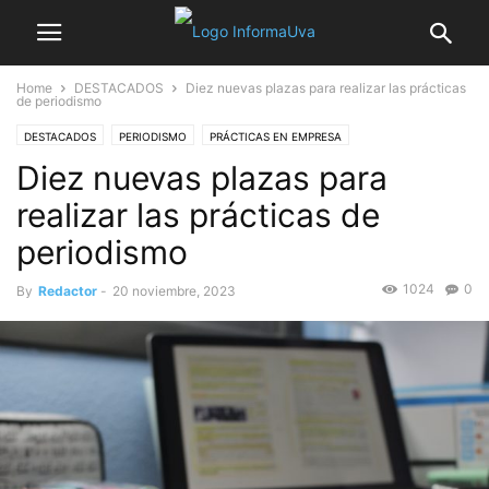
Home
DESTACADOS
Diez nuevas plazas para realizar las prácticas
de periodismo
DESTACADOS
PERIODISMO
PRÁCTICAS EN EMPRESA
Diez nuevas plazas para
realizar las prácticas de
periodismo
1024
0
By
Redactor
-
20 noviembre, 2023