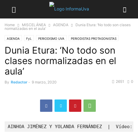
Home
MISCELÁNEA
AGENDA
Dunia Etura: ‘No todo son clases
normalizadas en el aula’
AGENDA
FyL
PERIODISMO UVA
PERIODISTAS PROTAGONISTAS
Dunia Etura: ‘No todo son
PROFESORES
clases normalizadas en el
aula’
2651
0
By
Redactor
-
9 marzo, 2020
AINHOA JIMÉNEZ Y YOLANDA FERNÁNDEZ  |  Vídeo: Y