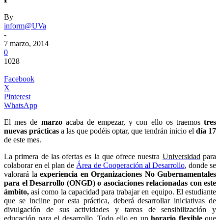
By
inform@UVa
-
7 marzo, 2014
0
1028
Facebook
X
Pinterest
WhatsApp
El mes de
marzo
acaba de empezar, y con ello os traemos
tres
nuevas prácticas
a las que podéis optar, que tendrán inicio el
día 17
de este mes.
La primera de las ofertas es la que ofrece nuestra
Universidad
para
colaborar en el plan de
Área de Cooperación al Desarrollo
,
donde se
valorará la
experiencia en Organizaciones No Gubernamentales
para el Desarrollo (ONGD) o asociaciones relacionadas con este
ámbito,
así como la capacidad para trabajar en equipo. El estudiante
que se incline por esta práctica, deberá desarrollar iniciativas de
divulgación de sus actividades y tareas de sensibilización y
educación para el desarrollo. Todo ello en un
horario flexible
que