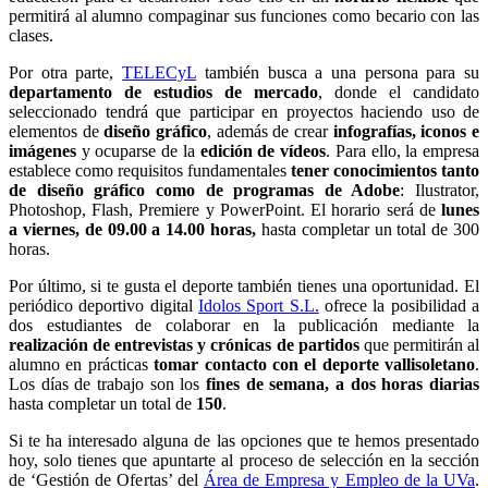
permitirá al alumno compaginar sus funciones como becario con las
clases.
Por otra parte,
TELECyL
también busca a una persona para su
departamento de estudios de mercado
, donde el candidato
seleccionado tendrá que participar en proyectos haciendo uso de
elementos de
diseño gráfico
, además de crear
infografías, iconos e
imágenes
y ocuparse de la
edición de vídeos
. Para ello, la empresa
establece como requisitos fundamentales
tener conocimientos tanto
de diseño gráfico como de programas de Adobe
: Ilustrator,
Photoshop, Flash, Premiere y PowerPoint. El horario será de
lunes
a viernes, de 09.00 a 14.00 horas,
hasta completar un total de 300
horas.
Por último, si te gusta el deporte también tienes una oportunidad. El
periódico deportivo digital
Idolos Sport S.L.
ofrece la posibilidad a
dos estudiantes de colaborar en la publicación mediante la
realización de entrevistas y crónicas de partidos
que permitirán al
alumno en prácticas
tomar contacto con el deporte vallisoletano
.
Los días de trabajo son los
fines de semana, a dos horas diarias
hasta completar un total de
150
.
Si te ha interesado alguna de las opciones que te hemos presentado
hoy, solo tienes que apuntarte al proceso de selección en la sección
de ‘Gestión de Ofertas’ del
Área de Empresa y Empleo de la UVa
.