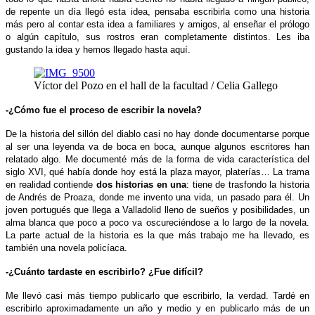
de repente un día llegó esta idea, pensaba escribirla como una historia
más pero al contar esta idea a familiares y amigos, al enseñar el prólogo
o algún capítulo, sus rostros eran completamente distintos. Les iba
gustando la idea y hemos llegado hasta aquí.
Víctor del Pozo en el hall de la facultad / Celia Gallego
-¿Cómo fue el proceso de escribir la novela?
De la historia del sillón del diablo casi no hay donde documentarse porque
al ser una leyenda va de boca en boca, aunque algunos escritores han
relatado algo. Me documenté más de la forma de vida característica del
siglo XVI, qué había donde hoy está la plaza mayor, platerías… La
trama
en realidad contiende
dos historias en una
: tiene de trasfondo la historia
de Andrés de Proaza, donde me invento una vida, un pasado para él. Un
joven portugués que llega a Valladolid lleno de sueños y posibilidades, un
alma blanca que poco a poco va oscureciéndose a lo largo de la novela.
La parte actual de la historia es la que más trabajo me ha llevado, es
también una novela policíaca.
-¿Cuánto tardaste en escribirlo? ¿Fue difícil?
Me llevó casi más tiempo publicarlo que escribirlo, la verdad. Tardé en
escribirlo aproximadamente un año y medio y en publicarlo más de un