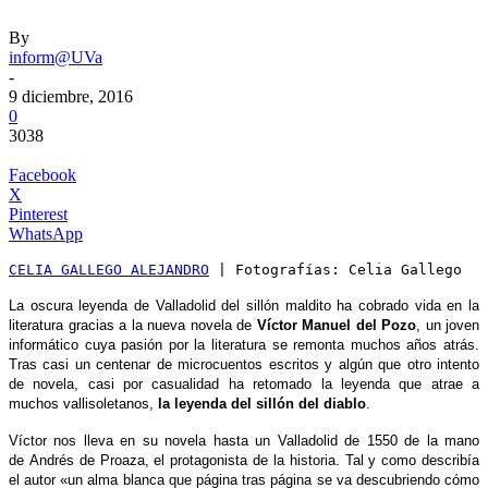
By
inform@UVa
-
9 diciembre, 2016
0
3038
Facebook
X
Pinterest
WhatsApp
CELIA GALLEGO ALEJANDRO
 | Fotografías: Celia Gallego
La oscura leyenda de Valladolid del sillón maldito ha cobrado vida en la
literatura gracias a la nueva novela de
Víctor Manuel del Pozo
, un joven
informático cuya pasión por la literatura se remonta muchos años atrás.
Tras casi un centenar de microcuentos escritos y algún que otro intento
de novela, casi por casualidad ha retomado la leyenda que atrae a
muchos vallisoletanos,
la leyenda del sillón del diablo
.
Víctor nos lleva en su novela hasta un Valladolid de 1550 de la mano
de Andrés de Proaza, el protagonista de la historia. Tal y como describía
el autor «un alma blanca que página tras página se va descubriendo cómo