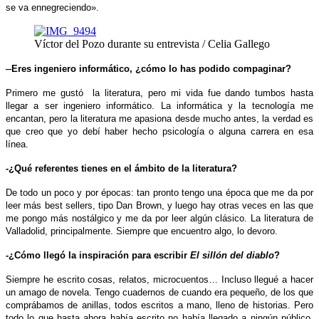
se va ennegreciendo».
Víctor del Pozo durante su entrevista / Celia Gallego
–
Eres ingeniero informático, ¿cómo lo has podido compaginar?
Primero me gustó la literatura, pero mi vida fue dando tumbos hasta
llegar a ser ingeniero informático. La informática y la tecnología me
encantan, pero la literatura me apasiona desde mucho antes, la verdad es
que creo que yo debí haber hecho psicología o alguna carrera en esa
línea.
-¿Qué referentes tienes en el ámbito de la literatura?
De todo un poco y por épocas: tan pronto tengo una época que me da por
leer más best sellers, tipo Dan Brown, y luego hay otras veces en las que
me pongo más nostálgico y me da por leer algún clásico. La literatura de
Valladolid, principalmente. Siempre que encuentro algo, lo devoro.
-¿Cómo llegó la inspiración para escribir
El sillón del diablo
?
Siempre he escrito cosas, relatos, microcuentos… Incluso llegué a hacer
un amago de novela. Tengo cuadernos de cuando era pequeño, de los que
comprábamos de anillas, todos escritos a mano, lleno de historias. Pero
t
odo lo que hasta ahora había escrito no había llegado a ningún público,