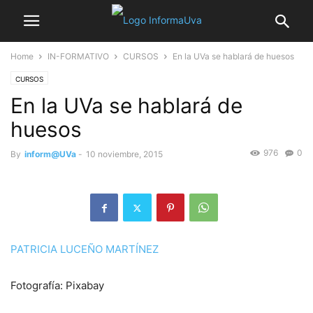
Home
IN-FORMATIVO
CURSOS
En la UVa se hablará de huesos
CURSOS
En la UVa se hablará de
huesos
976
0
By
inform@UVa
-
10 noviembre, 2015
PATRICIA LUCEÑO MARTÍNEZ
Fotografía: Pixabay