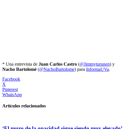
* Una entrevista de
Juan Carlos Castro
(
@Jimmyturunen
) y
Nacho Bartolomé
(
@NachoBartolome
) para
InformaUVa
.
Facebook
X
Pinterest
WhatsApp
Artículos relacionados
‘El muro de la opacidad sigue siendo muy elevado’,