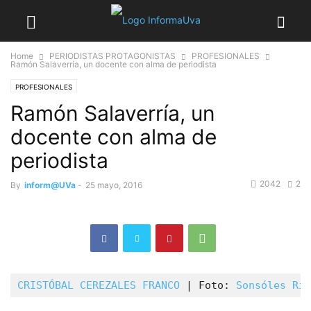
Home
PERIODISTAS PROTAGONISTAS
PROFESIONALES
Ramón Salaverría, un docente con alma de periodista
PROFESIONALES
Ramón Salaverría, un
docente con alma de
periodista
2042
2
By
inform@UVa
-
25 mayo, 2016
CRISTÓBAL CEREZALES FRANCO
 | Foto:
 Sonsóles Riv