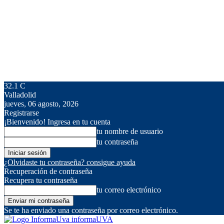
32.1
C
Valladolid
jueves, 06 agosto, 2026
Registrarse
¡Bienvenido! Ingresa en tu cuenta
tu nombre de usuario
tu contraseña
¿Olvidaste tu contraseña? consigue ayuda
Recuperación de contraseña
Recupera tu contraseña
tu correo electrónico
Se te ha enviado una contraseña por correo electrónico.
informaUVA