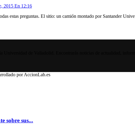
e, 2015 En 12:16
odas estas preguntas. El sitio: un camión montado por Santander Unive
la Universidad de Valladolid. Encontrarás noticias de actualidad, inform
rrollado por AccionLab.es
e sobre sus...