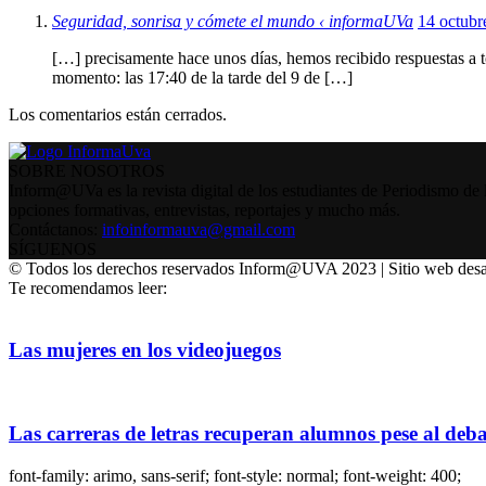
Seguridad, sonrisa y cómete el mundo ‹ informaUVa
14 octubr
[…] precisamente hace unos días, hemos recibido respuestas a t
momento: las 17:40 de la tarde del 9 de […]
Los comentarios están cerrados.
SOBRE NOSOTROS
Inform@UVa es la revista digital de los estudiantes de Periodismo de 
opciones formativas, entrevistas, reportajes y mucho más.
Contáctanos:
infoinformauva@gmail.com
SÍGUENOS
© Todos los derechos reservados Inform@UVA 2023 | Sitio web desa
Te recomendamos leer:
Las mujeres en los videojuegos
Las carreras de letras recuperan alumnos pese al debat
font-family: arimo, sans-serif; font-style: normal; font-weight: 400;