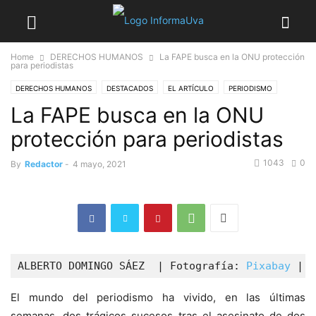
Home
DERECHOS HUMANOS
La FAPE busca en la ONU protección
para periodistas
DERECHOS HUMANOS
DESTACADOS
EL ARTÍCULO
PERIODISMO
La FAPE busca en la ONU
protección para periodistas
1043
0
By
Redactor
-
4 mayo, 2021
ALBERTO DOMINGO SÁEZ  | Fotografía: 
Pixabay
 |
El mundo del periodismo ha vivido, en las últimas
semanas, dos trágicos sucesos tras el asesinato de dos