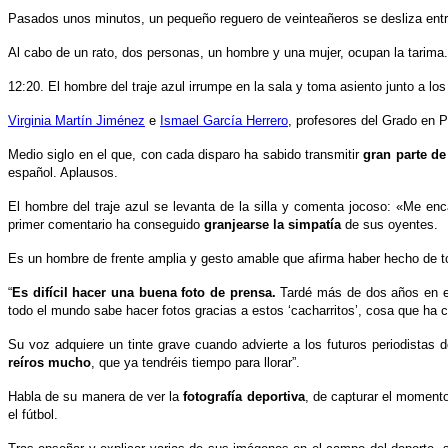
Pasados unos minutos, un pequeño reguero de veinteañeros se desliza entre
Al cabo de un rato, dos personas, un hombre y una mujer, ocupan la tarima
12:20. El hombre del traje azul irrumpe en la sala y toma asiento junto a lo
Virginia Martín Jiménez
e
Ismael García Herrero
, profesores del Grado en 
Medio siglo en el que, con cada disparo ha sabido transmitir
gran parte de
español. Aplausos.
El hombre del traje azul se levanta de la silla y comenta jocoso: «Me en
primer comentario ha conseguido
granjearse la simpatía
de sus oyentes.
Es un hombre de frente amplia y gesto amable que afirma haber hecho de t
“
Es difícil hacer una buena foto de prensa.
Tardé más de dos años en esc
todo el mundo sabe hacer fotos gracias a estos ‘cacharritos’, cosa que ha c
Su voz adquiere un tinte grave cuando advierte a los futuros periodistas
reíros mucho
, que ya tendréis tiempo para llorar”.
Habla de su manera de ver la
fotografía deportiva
, de capturar el momento,
el fútbol.