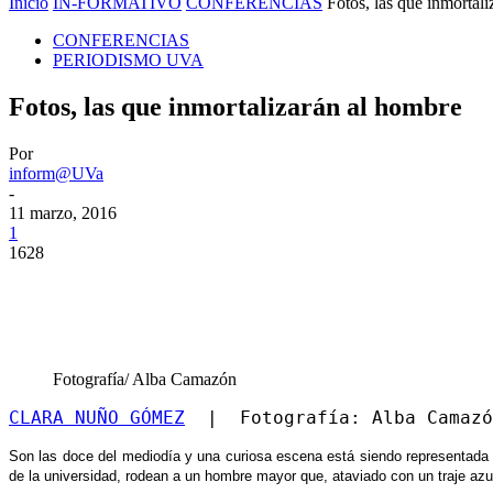
Inicio
IN-FORMATIVO
CONFERENCIAS
Fotos, las que inmortal
CONFERENCIAS
PERIODISMO UVA
Fotos, las que inmortalizarán al hombre
Por
inform@UVa
-
11 marzo, 2016
1
1628
Fotografía/ Alba Camazón
CLARA NUÑO GÓMEZ
  |  Fotografía: Alba Camazó
Son las doce del mediodía y una curiosa escena está siendo representada a
de la universidad, rodean a un hombre mayor que, ataviado con un traje az