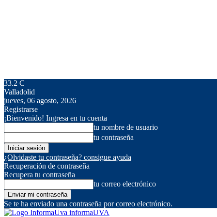
33.2
C
Valladolid
jueves, 06 agosto, 2026
Registrarse
¡Bienvenido! Ingresa en tu cuenta
tu nombre de usuario
tu contraseña
¿Olvidaste tu contraseña? consigue ayuda
Recuperación de contraseña
Recupera tu contraseña
tu correo electrónico
Se te ha enviado una contraseña por correo electrónico.
informaUVA