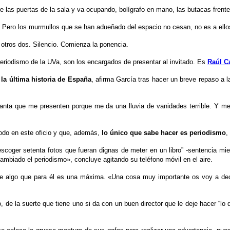
 las puertas de la sala y va ocupando, bolígrafo en mano, las butacas frente
. Pero los murmullos que se han adueñado del espacio no cesan, no es a ello
s otros dos. Silencio. Comienza la ponencia.
Periodismo de la UVa, son los encargados de presentar al invitado. Es
Raúl C
 la última historia de España
, afirma García tras hacer un breve repaso a l
canta que me presenten porque me da una lluvia de vanidades terrible. Y me
odo en este oficio y que, además,
lo único que sabe hacer es periodismo
,
oger setenta fotos que fueran dignas de meter en un libro” -sentencia mie
ambiado el periodismo», concluye agitando su teléfono móvil en el aire.
 de algo que para él es una máxima. «Una cosa muy importante os voy a deci
 de la suerte que tiene uno si da con un buen director que le deje hacer “lo q