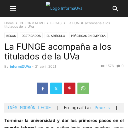
Home
IN-FORMATIVO
BECAS
La FUNGE acompaña a los
titulados de la UVa
BECAS
DESTACADOS
EL ARTÍCULO
PRÁCTICAS EN EMPRESA
La FUNGE acompaña a los
SALIDAS PROFESIONALES
UVA
titulados de la UVa
1576
0
By
inform@UVa
-
21 abril, 2021
INÉS MODRÓN LECUE
  |  Fotografía: 
Pexels 
 |
Terminar la universidad y dar los primeros pasos en el
mundo laboral
es muy estimulante para muchos, pero