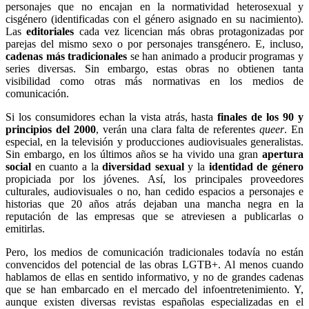
personajes que no encajan en la normatividad heterosexual y
cisgénero (identificadas con el género asignado en su nacimiento).
Las
editoriales
cada vez licencian más obras protagonizadas por
parejas del mismo sexo o por personajes transgénero. E, incluso,
cadenas más tradicionales
se han animado a producir programas y
series diversas. Sin embargo, estas obras no obtienen tanta
visibilidad como otras más normativas en los medios de
comunicación.
Si los consumidores echan la vista atrás, hasta
finales de los 90 y
principios del 2000
, verán una clara falta de referentes
queer
. En
especial, en la televisión y producciones audiovisuales generalistas.
Sin embargo, en los últimos años se ha vivido una gran
apertura
social
en cuanto a la
diversidad sexual
y la
identidad de género
propiciada por los jóvenes. Así, los principales proveedores
culturales, audiovisuales o no, han cedido espacios a personajes e
historias que 20 años atrás dejaban una mancha negra en la
reputación de las empresas que se atreviesen a publicarlas o
emitirlas.
Pero, los medios de comunicación tradicionales todavía no están
convencidos del potencial de las obras LGTB+. Al menos cuando
hablamos de ellas en sentido informativo, y no de grandes cadenas
que se han embarcado en el mercado del infoentretenimiento. Y,
aunque existen diversas revistas españolas especializadas en el