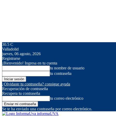
30.5
C
Valladolid
jueves, 06 agosto, 2026
Registrarse
¡Bienvenido! Ingresa en tu cuenta
tu nombre de usuario
tu contraseña
¿Olvidaste tu contraseña? consigue ayuda
Recuperación de contraseña
Recupera tu contraseña
tu correo electrónico
Se te ha enviado una contraseña por correo electrónico.
informaUVA