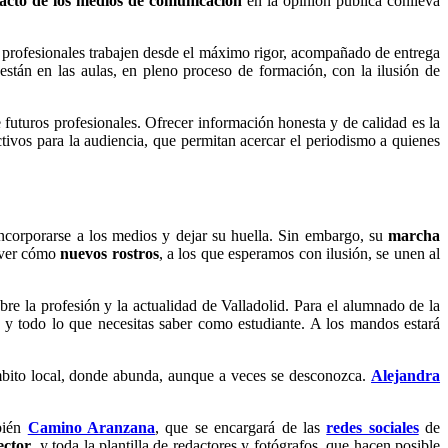
cto de los medios de comunicación
en la opinión pública conlleva
 profesionales trabajen desde el máximo rigor, acompañado de entrega
están en las aulas, en pleno proceso de formación, con la ilusión de
 futuros profesionales. Ofrecer información honesta y de calidad es la
tivos para la audiencia, que permitan acercar el periodismo a quienes
 incorporarse a los medios y dejar su huella. Sin embargo, su
marcha
a ver cómo
nuevos rostros
, a los que esperamos con ilusión, se unen al
bre la profesión y la actualidad de Valladolid. Para el alumnado de la
s y todo lo que necesitas saber como estudiante. A los mandos estará
l ámbito local, donde abunda, aunque a veces se desconozca.
Alejandra
mbién
Camino Aranzana
, que se encargará de las
redes sociales
de
ector
, y toda la plantilla de redactores y fotógrafos, que hacen posible