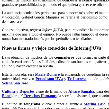
echaban de menos. Es el momento de demostrar si hemos aprendido 
grandes responsabilidades para todo el que quiera ejercer este oficio.
La audiencia acude a los periodistas para conocer más sobre el mund
y vocación. Gabriel García Márquez se refería al periodismo como
dedicarse a ello.
Con ese objetivo, regresa
Inform@UVa
, para reivindicar la importa
máxima que une a todo el equipo. No puede faltar tampoco el deseo 
nunca han mostrado interés por los periódicos o telediarios.
Nuevas firmas y viejos conocidos de Inform@UVa
La graduación de muchos de los
compañeros
que formaban parte de 
también entristece. No es fácil despedirse de tan buenos compañeros 
equipo y hacen crecer a la revista.
Esta temporada, será
María Romero
la encargada de coordinar la s
universidad, vuelven
Periodismo UVa
y
Te Interesa
, donde podrás
Selena San José
.
Cultura
y
Deportes
viene de la mano de
Álvaro Samaha
, para de
Bonel
dirigirá
Derechos Humanos
, la sección más social, que te ani
El equipo de
fotografía
vuelve a tener al frente a
Marina Lajo
, 
Inform@UVa
y aportará una dosis extra de creatividad. Se suman a 