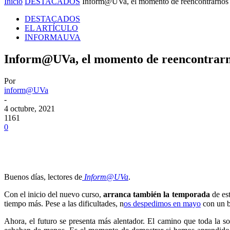
Inicio
DESTACADOS
Inform@UVa, el momento de reencontrarnos
DESTACADOS
EL ARTÍCULO
INFORMAUVA
Inform@UVa, el momento de reencontrar
Por
inform@UVa
-
4 octubre, 2021
1161
0
Buenos días, lectores de
Inform@UVa
.
Con el inicio del nuevo curso,
arranca también la temporada
de est
tiempo más. Pese a las dificultades, n
os despedimos en mayo
con un b
Ahora, el futuro se presenta más alentador. El camino que toda la 