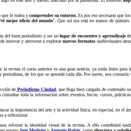
algo en este año y medio, marcado por la pandemia. El inmenso
impa
o que le rodea y
comprender su entorno.
Es por eso necesario que los
‘el mejor oficio del mundo’
. Que así sea está en manos de quienes 
ncia del buen periodismo y ser un
lugar de encuentro y aprendizaje
de
de innovar y atreverse a explorar
nuevos formatos
audiovisuales atrac
la revista el curso anterior es una gran noticia, ya están listos para
y periodistas, de los que se aprende cada día. Por suerte, nos consuel
ección de
Periodismo Ciudad
, que llega bien cargada de contenido so
 consultar toda la información sobre eventos, becas, cursos, práctica
stacar la importancia del arte y la actividad física, en especial, en e
ma a reflexionar.
para reforzar la identidad visual de la revista. A ello contribuirá ta
este equipo
Inés Modrón
y
Antonio Rubio
, como
directora y subdir