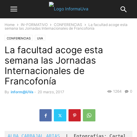
Home
IN-FORMATIVO
CONFERENCIAS
La facultad acoge esta
semana las Jornadas Internacionales de Francofonía
CONFERENCIAS
UVA
La facultad acoge esta
semana las Jornadas
Internacionales de
Francofonía
1264
0
By
inform@UVa
-
20 marzo, 2017
ALBA CARBAJAL ARIAS
  |  Fotografías: Cartel