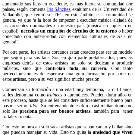
aumentado sus fans en occidente, es más fuerte su comunidad por
países, según comenta
Iris Sánchez
exalumna de la Universidad de
Valladolid, que centró su TFG en este ámbito, esta comunidad se
genera, ya que ‘a la hora de empezar a escuchar música alejada de
las corrientes dominantes en nuestro país (música en inglés o en
español),
necesitas un empujón de círculos de tu entorno
o haber
conectado con anterioridad con elementos culturales de Asia en
general’.
Por otra parte, los artistas coreanos están creados para ser un modelo
que seguir para sus fans. Son en gran parte prefabricados, pues las
empresas detrás de estos artistas no solo se dedican a producir
músicos, sino que
controlan toda su carrera
. Con tanto
perfeccionismo es de esperarse una gran formación por parte de
estos artistas, pero a su vez significa mucha presión.
Comienzan su formación a una edad muy temprana, 12 o 13 años,
se les denomina como
trainees
o aprendices. Pueden durar años en
este proceso, hasta que se les considere suficientemente bueno para
pasar a ser un
Idol.
Su entrenamiento es duro, casi militar, donde no
solo
les presiona para ser buenos artistas,
también para tener
fortaleza mental.
Con esto no buscan solo sacar artistas que sepan cantar y bailar, sino
que puedan manejar su vida. Esto no quita la
ansiedad que viven