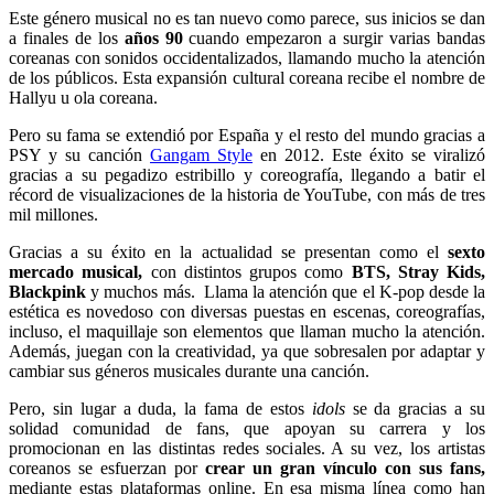
Este género musical no es tan nuevo como parece, sus inicios se dan
a finales de los
años 90
cuando empezaron a surgir varias bandas
coreanas con sonidos occidentalizados, llamando mucho la atención
de los públicos. Esta expansión cultural coreana recibe el nombre de
Hallyu u ola coreana.
Pero su fama se extendió por España y el resto del mundo gracias a
PSY y su canción
Gangam Style
en 2012. Este éxito se viralizó
gracias a su pegadizo estribillo y coreografía, llegando a batir el
récord de visualizaciones de la historia de YouTube, con más de tres
mil millones.
Gracias a su éxito en la actualidad se presentan como el
sexto
mercado musical,
con distintos grupos como
BTS, Stray Kids,
Blackpink
y muchos más. Llama la atención que el K-pop desde la
estética es novedoso con diversas puestas en escenas, coreografías,
incluso, el maquillaje son elementos que llaman mucho la atención.
Además, juegan con la creatividad, ya que sobresalen por adaptar y
cambiar sus géneros musicales durante una canción.
Pero, sin lugar a duda, la fama de estos
idols
se da gracias a su
solidad comunidad de fans, que apoyan su carrera y los
promocionan en las distintas redes sociales. A su vez, los artistas
coreanos se esfuerzan por
crear un gran vínculo con sus fans,
mediante estas plataformas online. En esa misma línea como han