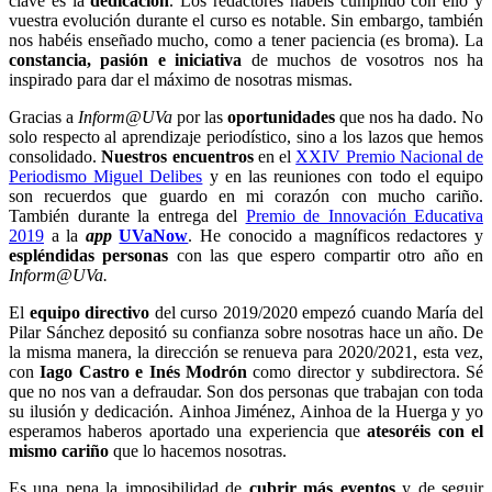
clave es la
dedicación
. Los redactores habéis cumplido con ello y
vuestra evolución durante el curso es notable. Sin embargo, también
nos habéis enseñado mucho, como a tener paciencia (es broma). La
constancia, pasión e iniciativa
de muchos de vosotros nos ha
inspirado para dar el máximo de nosotras mismas.
Gracias a
Inform@UVa
por las
oportunidades
que nos ha dado. No
solo respecto al aprendizaje periodístico, sino a los lazos que hemos
consolidado.
Nuestros encuentros
en el
XXIV Premio Nacional de
Periodismo Miguel Delibes
y en las reuniones con todo el equipo
son recuerdos que guardo en mi corazón con mucho cariño.
También durante la entrega del
Premio de Innovación Educativa
2019
a la
app
UVaNow
. He conocido a magníficos redactores y
espléndidas personas
con las que espero compartir otro año en
Inform@UVa.
El
equipo directivo
del curso 2019/2020 empezó cuando María del
Pilar Sánchez depositó su confianza sobre nosotras hace un año. De
la misma manera, la dirección se renueva para 2020/2021, esta vez,
con
Iago Castro e Inés Modrón
como director y subdirectora. Sé
que no nos van a defraudar. Son dos personas que trabajan con toda
su ilusión y dedicación. Ainhoa Jiménez, Ainhoa de la Huerga y yo
esperamos haberos aportado una experiencia que
atesoréis con el
mismo cariño
que lo hacemos nosotras.
Es una pena la imposibilidad de
cubrir más eventos
y de seguir