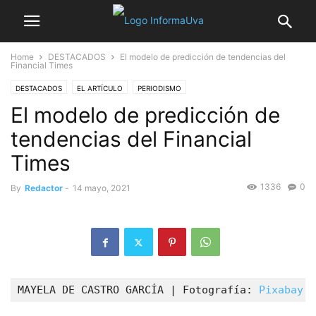
Home
DESTACADOS
El modelo de predicción de tendencias del
Financial Times
DESTACADOS
EL ARTÍCULO
PERIODISMO
El modelo de predicción de
tendencias del Financial
Times
1336
0
By
Redactor
-
14 mayo, 2021
MAYELA DE CASTRO GARCÍA | Fotografía: 
Pixabay 
 