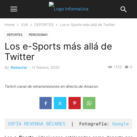
Home
UVA
DEPORTES
Los e-Sports más allá de Twitter
DEPORTES
PERIODISMO
Los e-Sports más allá de
Twitter
1122
0
By
Redactor
-
12 febrero, 2020
Twitch canal de retransmisiones en directo de Amazon.
SOFÍA REVENGA BÉCARES 
 |  Fotografía: 
Google
  |