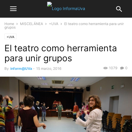
Home
MISCELÁNEA
+UVA
El teatro como herramienta para unir
grupos
+UVA
El teatro como herramienta
para unir grupos
1079
0
By
inform@UVa
-
15 marzo, 2016