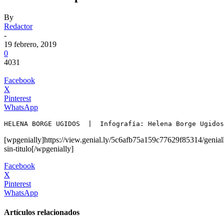
By
Redactor
-
19 febrero, 2019
0
4031
Facebook
X
Pinterest
WhatsApp
HELENA BORGE UGIDOS  |  Infografía: Helena Borge Ugidos
[wpgenially]https://view.genial.ly/5c6afb75a159c77629f85314/genial
sin-titulo[/wpgenially]
Facebook
X
Pinterest
WhatsApp
Artículos relacionados