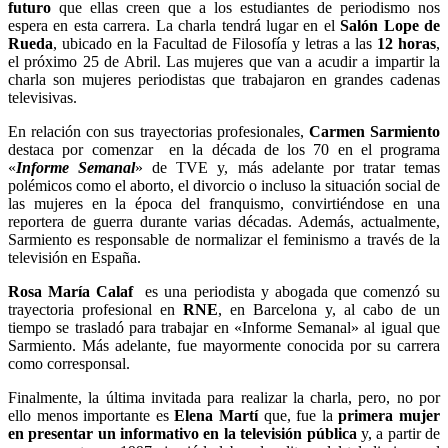
futuro
que ellas creen que a los estudiantes de periodismo nos
espera en esta carrera. La charla tendrá lugar en el
Salón Lope de
Rueda
, ubicado en la Facultad de Filosofía y letras a las
12 horas
,
el próximo 25 de Abril. Las mujeres que van a acudir a impartir la
charla son mujeres periodistas que trabajaron en grandes cadenas
televisivas.
En relación con sus trayectorias profesionales,
Carmen Sarmiento
destaca por comenzar en la década de los 70 en el programa
«
Informe Semanal
» de TVE y, más adelante por tratar temas
polémicos como el aborto, el divorcio o incluso la situación social de
las mujeres en la época del franquismo, convirtiéndose en una
reportera de guerra durante varias décadas. Además, actualmente,
Sarmiento es responsable de normalizar el feminismo a través de la
televisión en España.
Rosa María Calaf
es una periodista y abogada que comenzó su
trayectoria profesional en
RNE
, en Barcelona y, al cabo de un
tiempo se trasladó para trabajar en «Informe Semanal» al igual que
Sarmiento. Más adelante, fue mayormente conocida por su carrera
como corresponsal.
Finalmente, la última invitada para realizar la charla, pero, no por
ello menos importante es
Elena Martí
que, fue la
primera mujer
en presentar un informativo en la televisión pública
y, a partir de