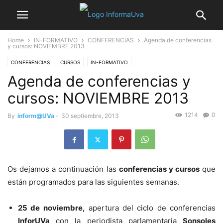
Home
IN-FORMATIVO
CONFERENCIAS
Agenda de conferencias
y cursos: NOVIEMBRE 2013
CONFERENCIAS
CURSOS
IN-FORMATIVO
Agenda de conferencias y
cursos: NOVIEMBRE 2013
1214
0
By
inform@UVa
-
30 septiembre, 2013
Os dejamos a continuación las
conferencias y cursos
que
están programados para las siguientes semanas.
25 de noviembre,
apertura del ciclo de conferencias
InforUVa
con la periodista parlamentaria
Sonsoles