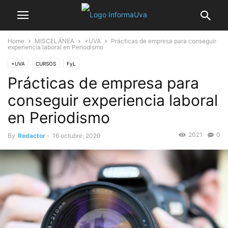
Home
MISCELÁNEA
+UVA
Prácticas de empresa para conseguir
experiencia laboral en Periodismo
+UVA
CURSOS
FyL
Prácticas de empresa para
conseguir experiencia laboral
en Periodismo
2021
0
By
Redactor
-
16 octubre, 2020