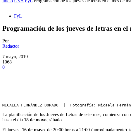
Inicio
UVA
FyL
Programación de los jueves de letras en el mes de m
FyL
Programación de los jueves de letras en e
Por
Redactor
-
7 mayo, 2019
1068
0
MICAELA FERNÁNDEZ DORADO  |  Fotografía: Micaela Fernán
La planificación de los Jueves de Letras de este mes, comienza con
hasta el día
18 de mayo
, sábado.
El jueves,
16 de mayo
, de 20:00 horas a 21:00 (aproximadamente), t