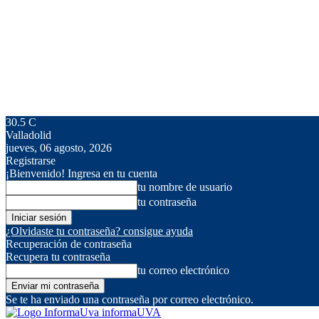
30.5
C
Valladolid
jueves, 06 agosto, 2026
Registrarse
¡Bienvenido! Ingresa en tu cuenta
tu nombre de usuario
tu contraseña
¿Olvidaste tu contraseña? consigue ayuda
Recuperación de contraseña
Recupera tu contraseña
tu correo electrónico
Se te ha enviado una contraseña por correo electrónico.
informaUVA