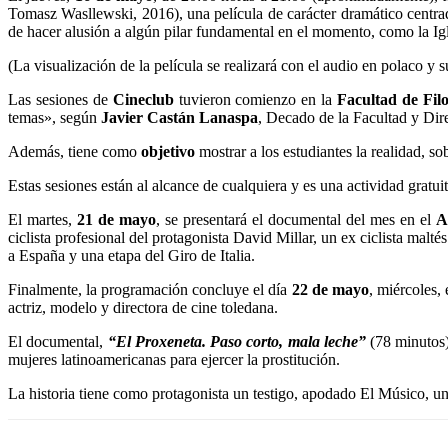
Tomasz Wasllewski, 2016), una película de carácter dramático centrada
de hacer alusión a algún pilar fundamental en el momento, como la Igl
(La visualización de la película se realizará con el audio en polaco y s
Las sesiones de
Cineclub
tuvieron comienzo en la
Facultad de Filo
temas», según
Javier Castán Lanaspa
, Decado de la Facultad y Dire
Además, tiene como
objetivo
mostrar a los estudiantes la realidad, s
Estas sesiones están al alcance de cualquiera y es una actividad gratuit
El martes,
21 de mayo
, se presentará el documental del mes en el
A
ciclista profesional del protagonista David Millar, un ex ciclista mal
a España y una etapa del Giro de Italia.
Finalmente, la programación concluye el día
22 de mayo
, miércoles,
actriz, modelo y directora de cine toledana.
El documental,
“El Proxeneta. Paso corto, mala leche”
(78 minutos)
mujeres latinoamericanas para ejercer la prostitución.
La historia tiene como protagonista un testigo, apodado El Músico, 