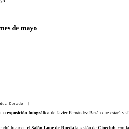
ayo
l mes de mayo
dez Dorado  |
 una
exposición
fotográfica
de Javier Fernández Bazán que estará visibl
endrá lugar en el
Salón Lope de Rueda
la sesión de
Cineclub
, con l