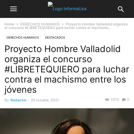
Home
DERECHOS HUMANOS
Proyecto Hombre Valladolid organiza
el concurso #LIBRETEQUIERO para luchar contra el machismo...
DERECHOS HUMANOS
DESTACADOS
Proyecto Hombre Valladolid
organiza el concurso
#LIBRETEQUIERO para luchar
contra el machismo entre los
jóvenes
1013
0
By
Redactor
-
29 octubre, 2021