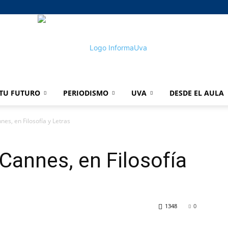
TU FUTURO
PERIODISMO
UVA
DESDE EL AULA
informaUVA
nes, en Filosofía y Letras
 Cannes, en Filosofía
1348
0