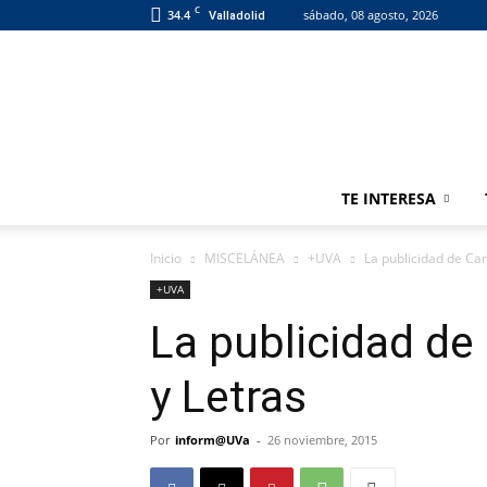
C
34.4
sábado, 08 agosto, 2026
Valladolid
TE INTERESA
Inicio
MISCELÁNEA
+UVA
La publicidad de Can
+UVA
La publicidad de
y Letras
Por
inform@UVa
-
26 noviembre, 2015