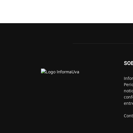
SO
Info
Peri
noti
conf
entr
Cont