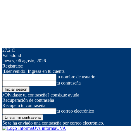
27.2
C
Valladolid
jueves, 06 agosto, 2026
Registrarse
¡Bienvenido! Ingresa en tu cuenta
tu nombre de usuario
tu contraseña
¿Olvidaste tu contraseña? consigue ayuda
Recuperación de contraseña
Recupera tu contraseña
tu correo electrónico
Se te ha enviado una contraseña por correo electrónico.
informaUVA