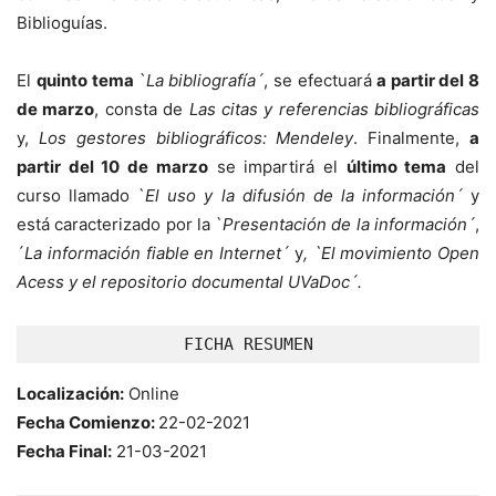
Biblioguías.
El
quinto
tema
`
La bibliografía´
, se efectuará
a partir del 8
de marzo
, consta de
Las citas y referencias bibliográficas
y,
Los gestores bibliográficos: Mendeley
. Finalmente,
a
partir del 10 de marzo
se impartirá el
último tema
del
curso llamado `
El uso y la difusión de la información´
y
está caracterizado por la `
Presentación de la información´
,
´
La información fiable en Internet´
y
, `El movimiento Open
Acess y el repositorio documental UVaDoc´.
FICHA RESUMEN
Localización:
Online
Fecha Comienzo:
22-02-2021
Fecha Final:
21-03-2021