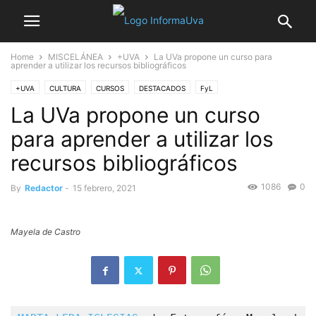
Home
MISCELÁNEA
+UVA
La UVa propone un curso para
aprender a utilizar los recursos bibliográficos
+UVA
CULTURA
CURSOS
DESTACADOS
FyL
La UVa propone un curso
para aprender a utilizar los
recursos bibliográficos
1086
0
By
Redactor
-
15 febrero, 2021
Mayela de Castro