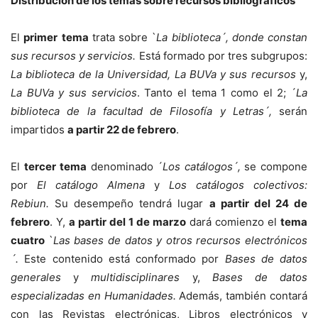
Distribución de los temas sobre recursos bibliográficos
El
primer
tema
trata sobre `
La biblioteca´, donde constan
sus recursos y servicios.
Está formado por tres subgrupos:
La biblioteca de la Universidad, La BUVa y sus recursos
y,
La BUVa y sus servicios
. Tanto el tema 1 como el 2; ´
La
biblioteca de la facultad de Filosofía y Letras´,
serán
impartidos
a partir 22 de febrero
.
El
tercer
tema
denominado ´
Los catálogos´,
se compone
por
El catálogo Almena
y
Los catálogos colectivos:
Rebiun.
Su desempeño tendrá lugar
a partir del 24 de
febrero
. Y,
a partir del 1 de marzo
dará comienzo el
tema
cuatro
`
Las bases de datos y otros recursos electrónicos
´.
Este contenido está conformado por
Bases de datos
generales
y
multidisciplinares
y,
Bases de datos
especializadas en Humanidades.
Además, también contará
con las Revistas electrónicas, Libros electrónicos y