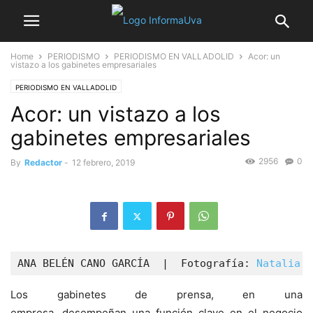
Home
PERIODISMO
PERIODISMO EN VALLADOLID
Acor: un
vistazo a los gabinetes empresariales
PERIODISMO EN VALLADOLID
Acor: un vistazo a los
gabinetes empresariales
2956
0
By
Redactor
-
12 febrero, 2019
ANA BELÉN CANO GARCÍA  |  Fotografía: 
Natalia P
Los gabinetes de prensa, en una
empresa, desempeñan una función clave en el negocio