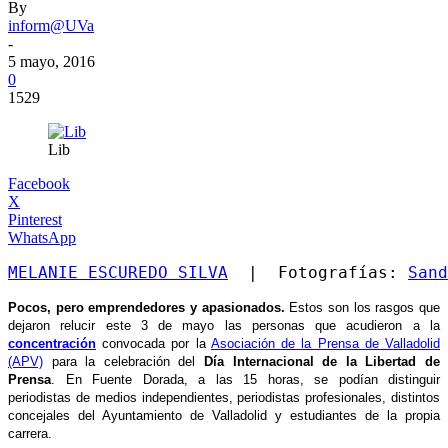
By
inform@UVa
-
5 mayo, 2016
0
1529
Lib
Facebook
X
Pinterest
WhatsApp
MELANIE ESCUREDO SILVA
  |  Fotografías: 
Sand
Pocos, pero emprendedores y apasionados.
Estos son los rasgos que
dejaron relucir este 3 de mayo las personas que acudieron a la
concentración
convocada por la
Asociación de la Prensa de Valladolid
(APV)
para la celebración del
Día Internacional de la Libertad de
Prensa
. En Fuente Dorada, a las 15 horas, se podían distinguir
periodistas de medios independientes, periodistas profesionales, distintos
concejales del Ayuntamiento de Valladolid y estudiantes de la propia
carrera.