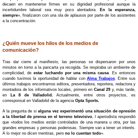
decaen en mantenerse firmes en su dignidad profesional aunque la
incertidumbre laboral sea muy poco alentadora.
En la esperanza,
siempre
», finalizaron con una ola de aplausos por parte de los asistentes
a la concentración.
.
¿Quién mueve los hilos de los medios de
comunicación?
Tras dar cierre al manifiesto, las personas se dispersaron por unos
minutos en torno a la pancarta ya recogida. Se respiraba un ambiente de
complicidad, de
estar luchando por una misma causa
. Es entonces
cuando tuvimos la oportunidad de hablar con
Alma Trabajos
. Entre sus
últimos trabajos encontramos editora, presentadora, reportera, redactora y
montadora de los informativos locales, primero en
Canal 29
y, más tarde,
en
La 8 de Valladolid.
Actualmente, entre otros proyectos, es
corresponsal en Valladolid de la agencia
Opta Sports.
A la pregunta de si
alguna vez experimentó una situación de opresión
a la libertad de prensa en el terreno televisivo
, l aperiodista respondió
que »todos los medios están controlados de una manera u otra, por las
grandes empresas y personas poderosas. Siempre van a tener un interés.
A lo mejor no dicen mentiras, pero
no lo cuentan todo
».