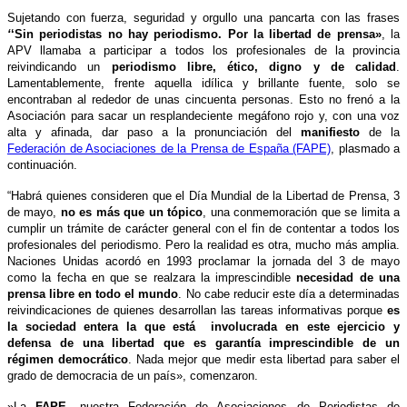
Sujetando con fuerza, seguridad y orgullo una pancarta con las frases
‘
‘Sin periodistas no hay periodismo. Por la libertad de prensa»
, la
APV llamaba a participar a todos los profesionales de la provincia
reivindicando un
periodismo
libre, ético, digno y de calidad
.
Lamentablemente, frente aquella idílica y brillante fuente, solo se
encontraban al rededor de unas cincuenta personas. Esto no frenó a la
Asociación para sacar un resplandeciente megáfono rojo y, con una voz
alta y afinada, dar paso a la pronunciación del
manifiesto
de la
Federación de Asociaciones de la Prensa de España (FAPE)
, plasmado a
continuación.
“Habrá quienes consideren que el Día Mundial de la Libertad de Prensa, 3
de mayo,
no es más que un tópico
, una conmemoración que se limita a
cumplir un trámite de carácter general con el fin de contentar a todos los
profesionales del periodismo. Pero la realidad es otra, mucho más amplia.
Naciones Unidas acordó en 1993 proclamar la jornada del 3 de mayo
como la fecha en que se realzara la imprescindible
necesidad de una
prensa libre en todo el mundo
. No cabe reducir
este día a determinadas
reivindicaciones de quienes desarrollan las tareas informativas porque
es
la sociedad entera la que está involucrada en este ejercicio y
defensa de una libertad que es garantía imprescindible de un
régimen democrático
. Nada mejor que medir esta libertad para saber el
grado de democracia de un país», comenzaron.
»La
FAPE
, nuestra Federación de Asociaciones de Periodistas de