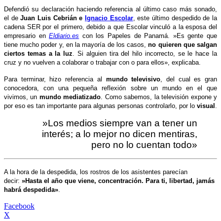
Defendió su declaración haciendo referencia al último caso más sonado,
el de
Juan Luis Cebrián e
Ignacio Escolar
, este último despedido de la
cadena SER por el primero, debido a que Escolar vinculó a la esposa del
empresario en
Eldiario.es
con los Papeles de Panamá. »Es gente que
tiene mucho poder y, en la mayoría de los casos,
no quieren que salgan
ciertos temas a la luz
. Si alguien tira del hilo incorrecto, se le hace la
cruz y no vuelven a colaborar o trabajar con o para ellos», explicaba.
Para terminar, hizo referencia al
mundo televisivo
, del cual es gran
conocedora, con una pequeña reflexión sobre un mundo en el que
vivimos, un
mundo mediatizado
. Como sabemos, la televisión expone y
por eso es tan importante para algunas personas controlarlo, por lo
visual
.
»Los medios siempre van a tener un
interés; a lo mejor no dicen mentiras,
pero no lo cuentan todo»
A la hora de la despedida, los rostros de los asistentes parecían
decir:
»H
asta el año que viene, concentración. Para ti, libertad, jamás
habrá despedida
»
.
Facebook
X