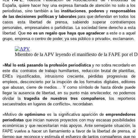
España, quiere hacer hoy una expresa llamada de atención no solo a los
periodistas, sino también a las
instituciones
,
poderes
y
responsables
de las decisiones políticas y laborales
para que defiendan en todos los
casos esta libertad de prensa, sabiendo superar contratiempos
personales, empresariales o partidistas. La sociedad tiene derecho a esta
libertad. Que
no es un regalo que haya que agradecer
a este o a aquel
grupo, empresa o centro de poder, ya sea público o privado», exclamaron.
Miembro de la APV leyendo el manifiesto de la FAPE por el Día
»
Mal lo está pasando la profesión periodística
y no sobra recordarlo en
este día: contratos de trabajo humillantes, reducción brutal de plantillas,
EREs injustificados, intrusismo creciente, pérdidas progresivas de
empleos, desconcierto por la irrupción de los formatos digitales, editores
que abusan, cierre de medios… Y como símbolo de hasta dónde puede
llegar la ausencia de libertad, en su punto más envilecedor, no podemos
olvidar la
tragedia de nuestros tres compañeros
, los reporteros
secuestrados en lugares de conflicto», recordaban.
»Motivo de
optimismo
es la significativa aparición de
emprendedores
periodistas
que inician nuevos proyectos con muy escasas posibilidades
económicas y que necesitarían más apoyos. Ante semejante situación, la
FAPE vuelve a hacer un llamamiento a favor de la libertad de prensa, al
tiempo que reconoce y estimula el esfuerzo de tantos compañeros que no