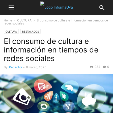
Home
CULTURA
El consumo de cultura e información en tiempos de
redes sociales
CULTURA
DESTACADOS
El consumo de cultura e
información en tiempos de
redes sociales
934
0
By
Redactor
-
6 marzo, 2025