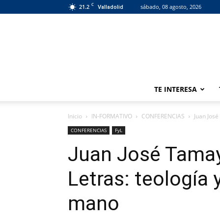
C
21.2
sábado, 08 agosto, 2026
Valladolid
TE INTERESA
Inicio
IN-FORMATIVO
CONFERENCIAS
Juan José
CONFERENCIAS
FyL
Juan José Tamayo
Letras: teología
mano