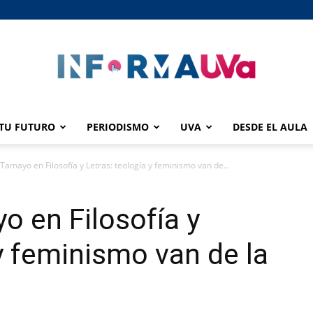
TU FUTURO
PERIODISMO
UVA
DESDE EL AULA
informaUVA
 Tamayo en Filosofía y Letras: teología y feminismo van de...
 en Filosofía y
 y feminismo van de la