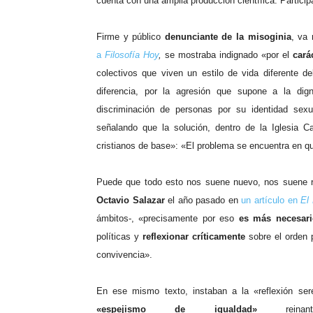
cuenta con una amplia producción científica. Particip
Firme y público
denunciante de la misoginia
, va
a
Filosofía Hoy
,
se mostraba indignado «por el
carác
colectivos que viven un estilo de vida diferente del
diferencia, por la agresión que supone a la dig
discriminación de personas por su identidad sexu
señalando que la solución, dentro de la Iglesia C
cristianos de base»: «El problema se encuentra en qu
Puede que todo esto nos suene nuevo, nos suene r
Octavio Salazar
el año pasado en
un artículo en
El
ámbitos-, «precisamente por eso
es más necesario
políticas y
reflexionar críticamente
sobre el orden p
convivencia».
En ese mismo texto, instaban a la «reflexión ser
«espejismo de igualdad»
reinant