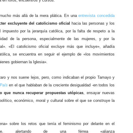
a en foros, encuentros y cursos.
 mucho más allá de la mera plática. En una
entrevista concedida
ter excluyente del catolicismo oficial
hacia las personas y los
 impuesto por la jerarquía católica, por la falta de respeto a la
nidad de la persona, especialmente de las mujeres, y por la
al». «El catolicismo oficial excluye más que incluye», añadía
atólica, se encuentra en seguir el ejemplo de «los movimientos
ienes gobiernan la Iglesia».
aro y nos suene lejos, pero, como indicaban el propio Tamayo y
 País
en el que hablaban de la creciente desigualdad -en todos los
 que nunca recuperar propuestas utópicas
, ensayar nuevas
olítico, económico, moral y cultural sobre el que se construye la
ena» sobre los retos que tenía el feminismo por delante en el
e, alertando de una férrea «alianza