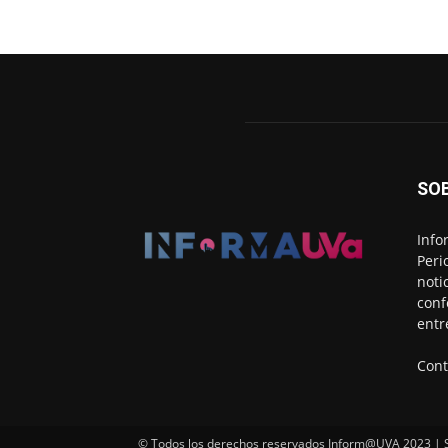
SO
Info
Peri
noti
conf
entr
Cont
© Todos los derechos reservados Inform@UVA 2023 | Si