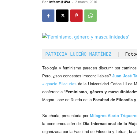
Por
inform@UVa
-
2 marzo, 2016
PATRICIA LUCEÑO MARTÍNEZ 
 |  Foto
Teología y feminismo parecen discurrir por camin
Pero, ¿son conceptos irreconciliables?
Juan José T
«Ignacio Ellacuría»
de la Universidad Carlos III de M
conferencia
‘Feminismo, género y masculinidade
Magna Lope de Rueda de la
Facultad de Filosofía y
Su charla, presentada por
Milagros Alario Triguero
la conmemoración del
Día Internacional de la Muj
organizada por la Facultad de Filosofía y Letras, la as