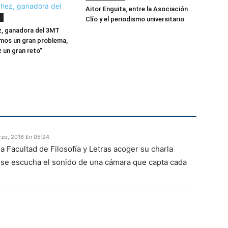
Aitor Enguita, entre la Asociación
S
Clío y el periodismo universitario
z, ganadora del 3MT
mos un gran problema,
z un gran reto”
rzo, 2016 En 05:24
la Facultad de Filosofía y Letras acoger su charla
 se escucha el sonido de una cámara que capta cada