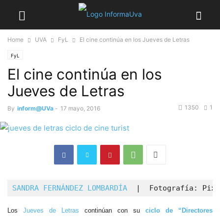
Home
UVA
FyL
El cine continúa en los Jueves de Letras
FyL
El cine continúa en los
Jueves de Letras
1350
1
By
inform@UVa
-
17 mayo, 2016
SANDRA FERNÁNDEZ LOMBARDÍA  
|  Fotografía: Pixa
Los
Jueves de Letras
continúan con su
ciclo de “Directores