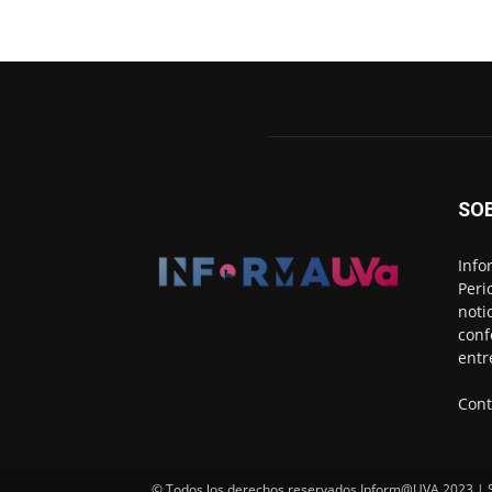
SO
Info
Peri
noti
conf
entr
Cont
© Todos los derechos reservados Inform@UVA 2023 | Si