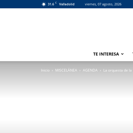
C
31.6
viernes, 07 agosto, 2026
Valladolid
TE INTERESA
Inicio
MISCELÁNEA
AGENDA
La orquesta de l