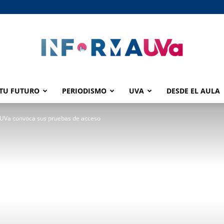
TU FUTURO
PERIODISMO
UVA
DESDE EL AULA
informaUVA
a UVa convoca sus pruebas de acceso