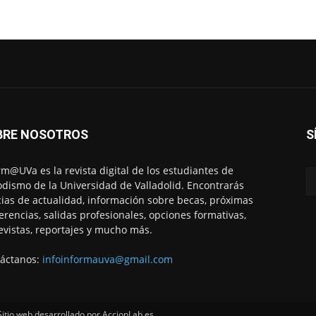
BRE NOSOTROS
S
rm@UVa es la revista digital de los estudiantes de
odismo de la Universidad de Valladolid. Encontrarás
cias de actualidad, información sobre becas, próximas
erencias, salidas profesionales, opciones formativas,
evistas, reportajes y mucho más.
áctanos:
infoinformauva@gmail.com
tio web desarrollado por AccionLab.es