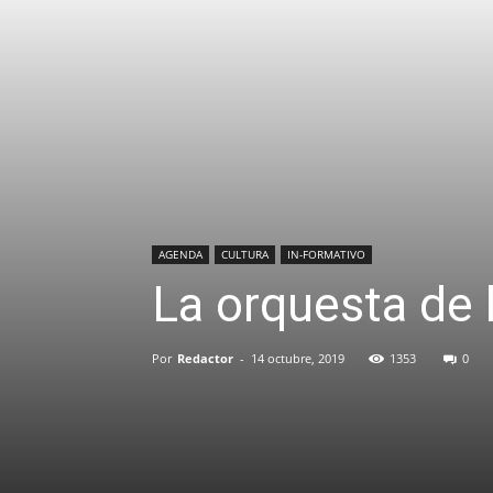
AGENDA
CULTURA
IN-FORMATIVO
La orquesta de
Por
Redactor
-
14 octubre, 2019
1353
0