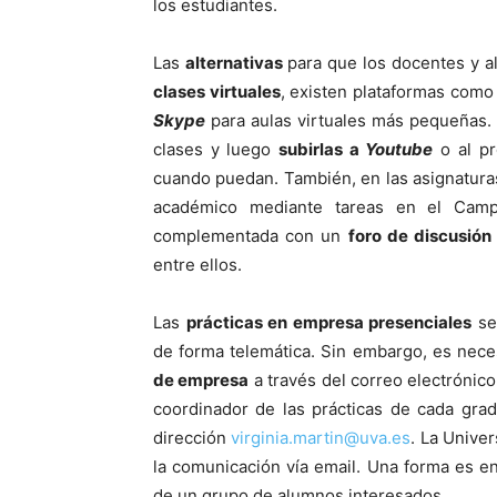
los estudiantes.
Las
alternativas
para que los docentes y a
clases virtuales
, existen plataformas com
Skype
para aulas virtuales más pequeñas.
clases y luego
subirlas a
Youtube
o al p
cuando puedan. También, en las asignaturas
académico mediante tareas en el Campu
complementada con un
foro de discusión
entre ellos.
Las
prácticas en empresa presenciales
se
de forma telemática. Sin embargo, es nece
de empresa
a través del correo electrónico
coordinador de las prácticas de cada grad
dirección
virginia.martin@uva.es
.
La Univer
la comunicación vía email. Una forma es e
de un grupo de alumnos interesados.