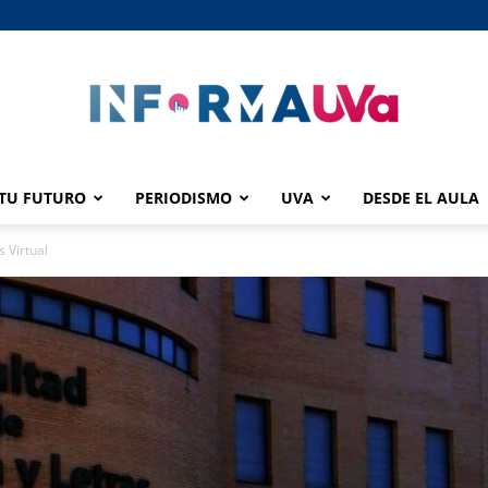
TU FUTURO
PERIODISMO
UVA
DESDE EL AULA
informaUVA
 Virtual