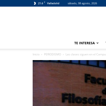
C
21.6
sábado, 08 agosto, 2026
Valladolid
TE INTERESA
Inicio
PERIODISMO
Las clases siguen en el Campus