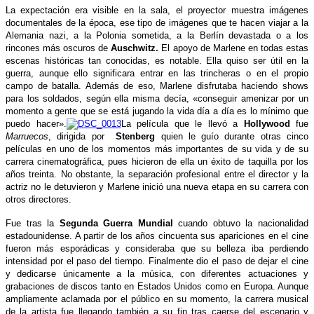
La expectación era visible en la sala, el proyector muestra imágenes
documentales de la época, ese tipo de imágenes que te hacen viajar a la
Alemania nazi, a la Polonia sometida, a la Berlín devastada o a los
rincones más oscuros de
Auschwitz.
El apoyo de Marlene en todas estas
escenas históricas tan conocidas, es notable. Ella quiso ser útil en la
guerra, aunque ello significara entrar en las trincheras o en el propio
campo de batalla. Además de eso, Marlene disfrutaba haciendo shows
para los soldados, según ella misma decía, «conseguir amenizar por un
momento a gente que se está jugando la vida día a día es lo mínimo que
puedo hacer».
La película que le llevó a
Hollywood
fue
Marruecos
, dirigida por
Stenberg
quien le guío durante otras cinco
películas en uno de los momentos más importantes de su vida y de su
carrera cinematográfica, pues hicieron de ella un éxito de taquilla por los
años treinta. No obstante, la separación profesional entre el director y la
actriz no le detuvieron y Marlene inició una nueva etapa en su carrera con
otros directores.
Fue tras la
Segunda Guerra Mundial
cuando obtuvo la nacionalidad
estadounidense. A partir de los años cincuenta sus apariciones en el cine
fueron más esporádicas y consideraba que su belleza iba perdiendo
intensidad por el paso del tiempo. Finalmente dio el paso de dejar el cine
y dedicarse únicamente a la música, con diferentes actuaciones y
grabaciones de discos tanto en Estados Unidos como en Europa. Aunque
ampliamente aclamada por el público en su momento, la carrera musical
de la artista fue llegando también a su fin tras caerse del escenario y