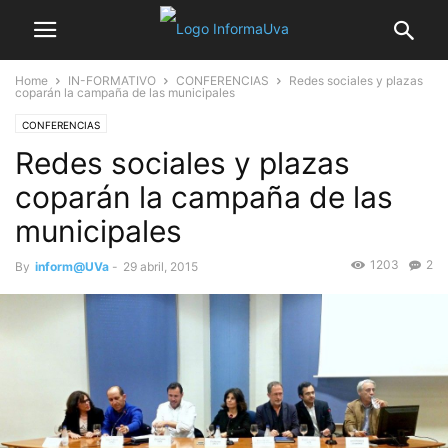
Home
IN-FORMATIVO
CONFERENCIAS
Redes sociales y plazas
coparán la campaña de las municipales
CONFERENCIAS
Redes sociales y plazas
coparán la campaña de las
municipales
1203
2
By
inform@UVa
-
29 abril, 2015