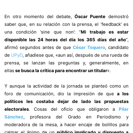
En otro momento del debate,
Óscar Puente
demostró
saber que, en su relación con la prensa, el ‘feedback’ es
una condición ‘sine que non’: “
Mi trabajo es estar
disponible las 24 horas del día los 365 días del año
”,
afirmó segundos antes de que
César Toquero
,
candidato
de
UPyD
,
añadiese que, «aun así, después de una rueda de
prensa, se lanzan las preguntas y, generalmente, en
ellas
se busca la crítica para encontrar un titular
«
.
Y aunque la actividad de la jornada se planteó como un
foro de comunicación, dio la impresión de que
a los
políticos les costaba dejar de lado las propuestas
electorales
. Cosas del oficio que obligaron a
Pilar
Sánchez
, profesora del Grado en Periodismo y
moderadora de la mesa, a hacer encaje de bolillos para
calmar el ánimo de un
público implicado y dispuesto a